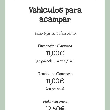
Vehículos para
acampar
temp.baja 20% descuento
Furgoneta · Caravana
11,00€
(en parcela – máx 6,5 m))
Remolque · Comanche
11,00€
(en parcela)
Auto-caravana
12,50€