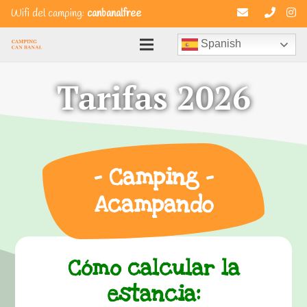
Wifi del camping:
canbanalfree
Spanish
Tarifas 2026
– Camping –
Acampando
Cómo calcular la
estancia: