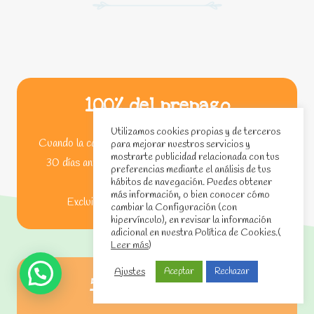
100% del prepago
Utilizamos cookies propias y de terceros
Cuando la cancelación de la reserva se realiza más de
para mejorar nuestros servicios y
mostrarte publicidad relacionada con tus
30 días antes de la fecha de llegada programada y
preferencias mediante el análisis de tus
reservada.
hábitos de navegación. Puedes obtener
más información, o bien conocer cómo
Excluida una tasa administrativa de 25€
cambiar la Configuración (con
hipervínculo), en revisar la información
adicional en nuestra Política de Cookies.(
Leer más
)
Ajustes
Aceptar
Rechazar
50% del prepago