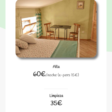
Alta
60€
/noche (x-pers 15€)
Limpieza
35€