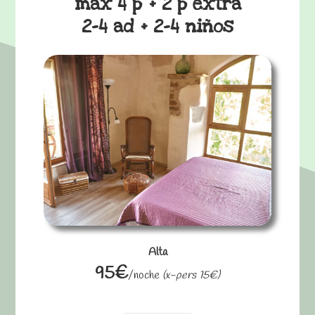
max 4 p + 2 p extra
2-4 ad + 2-4 niños
Alta
95€
/noche
(x-pers 15€)