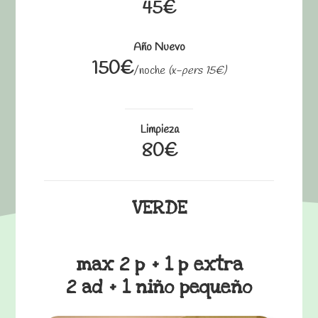
45€
Año Nuevo
150€
/noche
(x-pers 15€)
Limpieza
80€
VERDE
max 2 p + 1 p extra
2 ad + 1 niño pequeño